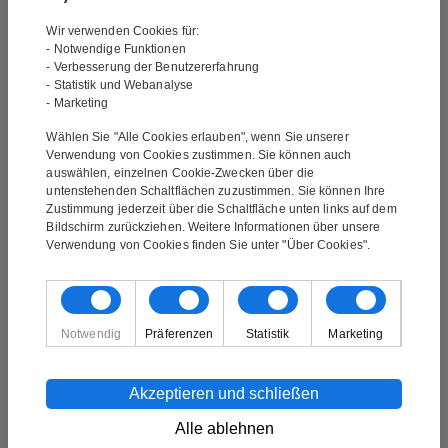
Dicke des Rahmens:
3,5 cm
Wir verwenden Cookies für:
- Notwendige Funktionen
- Verbesserung der Benutzererfahrung
- Statistik und Webanalyse
Die Lieferung ist kostenlos und das Gemälde wird an
- Marketing
Ihre Adresse geliefert. Sie erhalten vor dem Versand
Wählen Sie "Alle Cookies erlauben", wenn Sie unserer
eine E-Mail mit einer Sendungsverfolgungsnummer.
Verwendung von Cookies zustimmen. Sie können auch
auswählen, einzelnen Cookie-Zwecken über die
untenstehenden Schaltflächen zuzustimmen. Sie können Ihre
Zustimmung jederzeit über die Schaltfläche unten links auf dem
Das Gemälde ist ein handgemaltes Ölgemälde. Es
Bildschirm zurückziehen. Weitere Informationen über unsere
Verwendung von Cookies finden Sie unter "Über Cookies".
handelt sich nicht um einen Druck oder ähnliches,
sondern ist handgemalt. Bei der Ölmalerei handelt es
sich um die klassische Form der Malerei. Ölgemälde
zeichnen sich durch ihre gute Farbtiefe aus.
Notwendig
Präferenzen
Statistik
Marketing
Das Gemälde ist über einen 3,5 cm dicken Blendrahmen
gespannt und kann direkt an einer Wand aufgehängt
Akzeptieren und schließen
werden.
Alle ablehnen