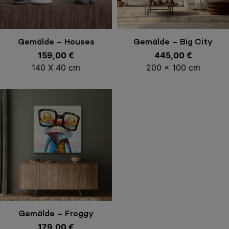
In den Warenkorb
In den Warenkorb
Gemälde – Houses
Gemälde – Big City
159,00
€
445,00
€
140 X 40 cm
200 x 100 cm
In den Warenkorb
Gemälde – Froggy
179,00
€