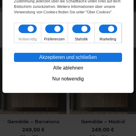
Zustimmung jederzeit über die Schaltfläche unten links auf dem
von 200 € gewinnen?
Bildschirm zurückziehen. Weitere Informationen über unsere
Verwendung von Cookies finden Sie unter "Über Cookies".
Ja Danke
In den Warenkorb
In den Warenkorb
Gemälde – München
Gemälde – Manchester
Nein danke
249,00
€
249,00
€
90 x 90 cm
90 x 90 cm
Notwendig
Präferenzen
Statistik
Marketing
Akzeptieren und schließen
Alle ablehnen
Nur notwendig
In den Warenkorb
In den Warenkorb
Gemälde – Barcelona
Gemälde – Madrid
249,00
€
249,00
€