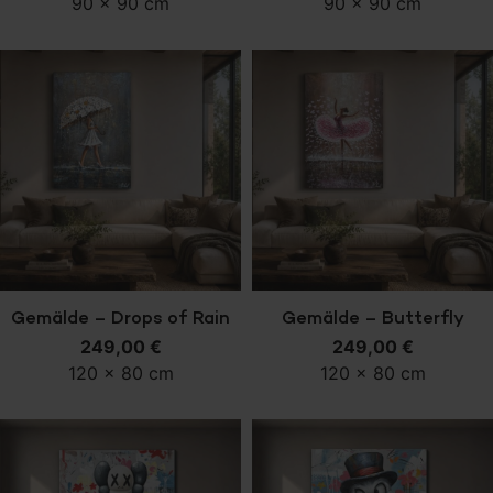
90 x 90 cm
90 x 90 cm
In den Warenkorb
In den Warenkorb
Gemälde – Drops of Rain
Gemälde – Butterfly
249,00
€
249,00
Ballet
€
120 x 80 cm
120 x 80 cm