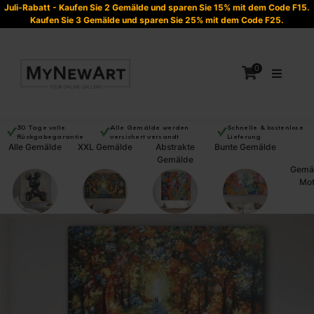
Juli-Rabatt - Kaufen Sie 2 Gemälde und sparen Sie 15% mit dem Code F15.
Kaufen Sie 3 Gemälde und sparen Sie 25% mit dem Code F25.
0
30 Tage volle
Alle Gemälde werden
Schnelle & kostenlose
Rückgabegarantie
versichert versandt
Lieferung
Alle Gemälde
XXL Gemälde
Abstrakte
Bunte Gemälde
Es befinden sich keine Produkte im Warenkorb.
Gemälde
Gemäl
Mot