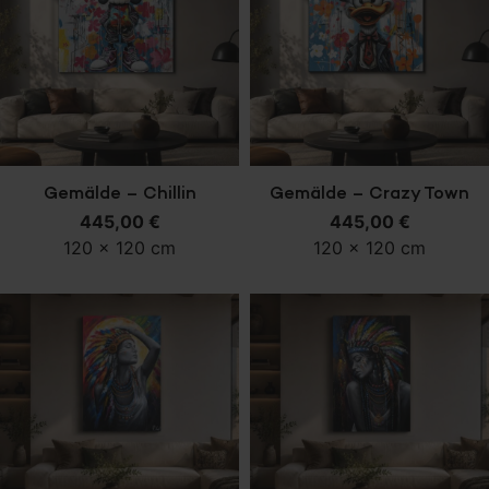
In den Warenkorb
In den Warenkorb
Gemälde – Chillin
Gemälde – Crazy Town
445,00
€
445,00
€
120 x 120 cm
120 x 120 cm