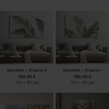
In den Warenkorb
In den Warenkorb
Gemälde – Organic II
Gemälde – Organic I
189,00
€
189,00
€
120 x 80 cm
120 x 80 cm