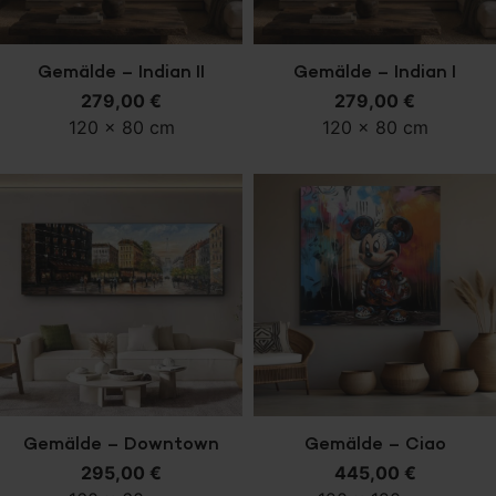
In den Warenkorb
In den Warenkorb
Gemälde – Indian II
Gemälde – Indian I
279,00
€
279,00
€
120 x 80 cm
120 x 80 cm
In den Warenkorb
In den Warenkorb
Gemälde – Downtown
Gemälde – Ciao
295,00
€
445,00
€