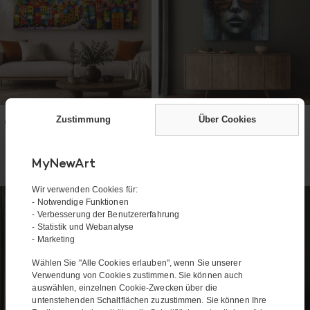
In den Warenkorb
In den Warenkorb
Zustimmung
Über Cookies
Gemälde – Out and about
Gemälde – Eyes of the
295,00
€
289,00
Beholder
€
160 x 60 cm
90 x 90 cm
MyNewArt
Wir verwenden Cookies für:
- Notwendige Funktionen
- Verbesserung der Benutzererfahrung
- Statistik und Webanalyse
- Marketing
Wählen Sie "Alle Cookies erlauben", wenn Sie unserer
Verwendung von Cookies zustimmen. Sie können auch
auswählen, einzelnen Cookie-Zwecken über die
Möchten Sie eine Geschenkkarte im Wert
untenstehenden Schaltflächen zuzustimmen. Sie können Ihre