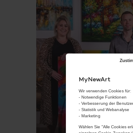
Zusti
MyNewArt
Wir verwenden Cookies für:
- Notwendige Funktionen
- Verbesserung der Benutze
- Statistik und Webanalyse
- Marketing
M
Wählen Sie "Alle Cookies e
einzelnen Cookie-Zwecken ü