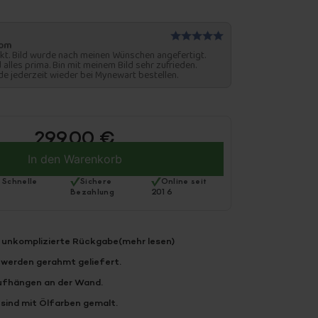
com
kt. Bild wurde nach meinen Wünschen angefertigt.
 alles prima. Bin mit meinem Bild sehr zufrieden.
de jederzeit wieder bei Mynewart bestellen.
299,00
€
In den Warenkorb
 Schnelle
Sichere
Online seit
Bezahlung
2016
 unkomplizierte Rückgabe
(mehr lesen)
 werden gerahmt geliefert.
ufhängen an der Wand.
sind mit Ölfarben gemalt.