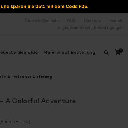
e und sparen Sie 25% mit dem Code F25.
Über die Gemälde
FAQ
Über uns
Kontakt
Allgemeine Geschäftsbedingungen
0
eueste Gemälde
Malerei auf Bestellung
lle & kostenlose Lieferung
Es befinden sich keine Produkte im Warenkorb.
 A Colorful Adventure
(5 x 50 x 100)