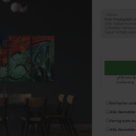
- Petra
Von Trustpilot.
Sehr netter Konta
Schneller Versand
Super Arbeit, wür
Gratis &
Lieferung
Einfache und
Alle Gemälde
Fertig zum A
Alle Gemälde 