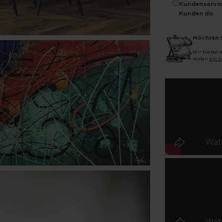
Kundenservic
Kunden da.
Möchten S
Wir bieten 
malen.
Klic