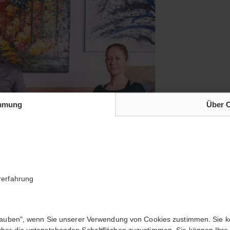
mmung
Über 
rerfahrung
öchten Sie eine Geschenkkarte im We
rlauben", wenn Sie unserer Verwendung von Cookies zustimmen. Sie 
ber die untenstehenden Schaltflächen zuzustimmen. Sie können Ihre