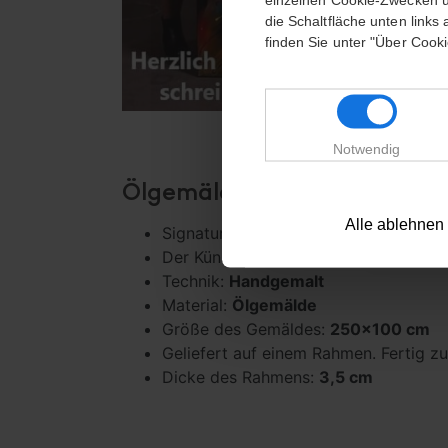
die Schaltfläche unten link
finden Sie unter "Über Cooki
Notwendig
Ölgemälde – A Colorful Ad
Alle ablehnen
Signatur:
Mit Signatur
Der Künstler:
John Cailing
Technik:
Handgemalt
Material:
Ölgemälde
Größe des Gemäldes:
250
x100 cm
Geliefert auf einem Rahmen. Fertig 
Dicke des Rahmens:
3,5 cm