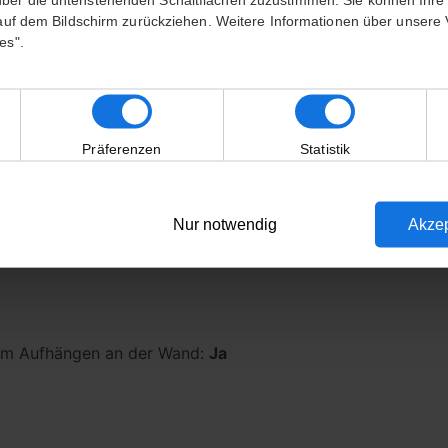
von 200 € gewinnen?
s auf dem Bildschirm zurückziehen. Weitere Informationen über unser
es".
Ja Danke
Nein danke
Präferenzen
Statistik
venture
Nur notwendig
Akzep
zum Aufhängen an der Wand:
Ja